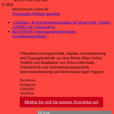
E-Mail
info@secure-corner.de
Veranstalter-Website anzeigen
«
Errichter- & Erweiterungsschulung für Honeywell | Xtralis |
ADPRO mit Videoanalyse
MAXPRO® Videomanagementsystem –
Grundlagenschulung
»
Videoüberwachungstechnik, digitale Automatisierung
und Zugangskontrolle aus dem Rhein-Main-Gebiet.
Vertrieb und Installation von Netzwerktechnik,
Videotechnik und Automatisierungstechnik,
Innovationsberatung und deutschsprachiger Support.
Facebook
Instagram
LinkedIn
YouTube
E-Mail-Adresse
Melden Sie sich für unseren Newsletter an!
18
Aug.